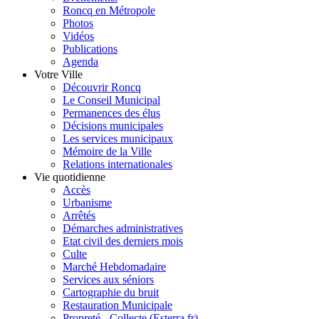
Roncq en Métropole
Photos
Vidéos
Publications
Agenda
Votre Ville
Découvrir Roncq
Le Conseil Municipal
Permanences des élus
Décisions municipales
Les services municipaux
Mémoire de la Ville
Relations internationales
Vie quotidienne
Accès
Urbanisme
Arrêtés
Démarches administratives
Etat civil des derniers mois
Culte
Marché Hebdomadaire
Services aux séniors
Cartographie du bruit
Restauration Municipale
Propreté - Collecte (Esterra.fr)