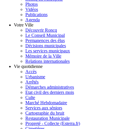
Photos
Vidéos
Publications
Agenda
Votre Ville
Découvrir Roncq
Le Conseil Municipal
Permanences des élus
Décisions municipales
Les services municipaux
Mémoire de la Ville
Relations internationales
Vie quotidienne
Accès
Urbanisme
Arrêtés
Démarches administratives
Etat civil des derniers mois
Culte
Marché Hebdomadaire
Services aux séniors
Cartographie du bruit
Restauration Municipale
Propreté - Collecte (Esterra.fr)
Cimetières