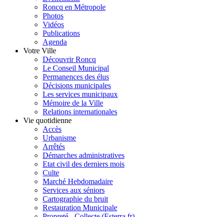
Roncq en Métropole
Photos
Vidéos
Publications
Agenda
Votre Ville
Découvrir Roncq
Le Conseil Municipal
Permanences des élus
Décisions municipales
Les services municipaux
Mémoire de la Ville
Relations internationales
Vie quotidienne
Accès
Urbanisme
Arrêtés
Démarches administratives
Etat civil des derniers mois
Culte
Marché Hebdomadaire
Services aux séniors
Cartographie du bruit
Restauration Municipale
Propreté - Collecte (Esterra.fr)