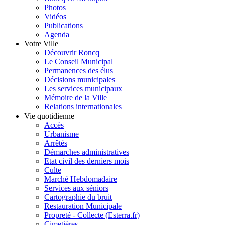
Photos
Vidéos
Publications
Agenda
Votre Ville
Découvrir Roncq
Le Conseil Municipal
Permanences des élus
Décisions municipales
Les services municipaux
Mémoire de la Ville
Relations internationales
Vie quotidienne
Accès
Urbanisme
Arrêtés
Démarches administratives
Etat civil des derniers mois
Culte
Marché Hebdomadaire
Services aux séniors
Cartographie du bruit
Restauration Municipale
Propreté - Collecte (Esterra.fr)
Cimetières