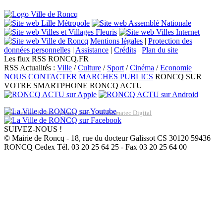
Mentions légales
|
Protection des
données personnelles
|
Assistance
|
Crédits
|
Plan du site
Les flux RSS RONCQ.FR
RSS Actualités :
Ville
/
Culture
/
Sport
/
Cinéma
/
Economie
NOUS CONTACTER
MARCHES PUBLICS
RONCQ SUR
VOTRE SMARTPHONE
RONCQ ACTU
Réalisation du site: Agence Web Lille Promatec Digital
SUIVEZ-NOUS !
© Mairie de Roncq - 18, rue du docteur Galissot CS 30120 59436
RONCQ Cedex Tél. 03 20 25 64 25 - Fax 03 20 25 64 00