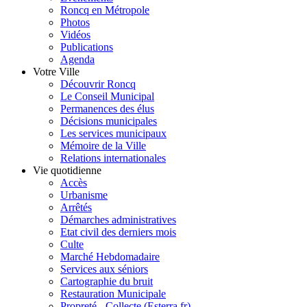
Roncq en Métropole
Photos
Vidéos
Publications
Agenda
Votre Ville
Découvrir Roncq
Le Conseil Municipal
Permanences des élus
Décisions municipales
Les services municipaux
Mémoire de la Ville
Relations internationales
Vie quotidienne
Accès
Urbanisme
Arrêtés
Démarches administratives
Etat civil des derniers mois
Culte
Marché Hebdomadaire
Services aux séniors
Cartographie du bruit
Restauration Municipale
Propreté - Collecte (Esterra.fr)