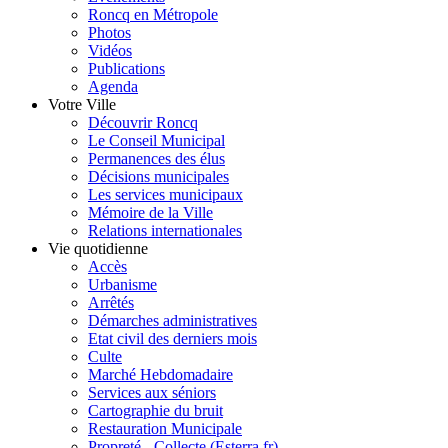
Roncq en Métropole
Photos
Vidéos
Publications
Agenda
Votre Ville
Découvrir Roncq
Le Conseil Municipal
Permanences des élus
Décisions municipales
Les services municipaux
Mémoire de la Ville
Relations internationales
Vie quotidienne
Accès
Urbanisme
Arrêtés
Démarches administratives
Etat civil des derniers mois
Culte
Marché Hebdomadaire
Services aux séniors
Cartographie du bruit
Restauration Municipale
Propreté - Collecte (Esterra.fr)