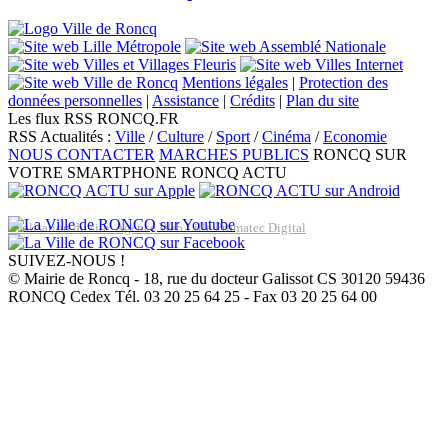
Mentions légales
|
Protection des
données personnelles
|
Assistance
|
Crédits
|
Plan du site
Les flux RSS RONCQ.FR
RSS Actualités :
Ville
/
Culture
/
Sport
/
Cinéma
/
Economie
NOUS CONTACTER
MARCHES PUBLICS
RONCQ SUR
VOTRE SMARTPHONE
RONCQ ACTU
Réalisation du site: Agence Web Lille Promatec Digital
SUIVEZ-NOUS !
© Mairie de Roncq - 18, rue du docteur Galissot CS 30120 59436
RONCQ Cedex Tél. 03 20 25 64 25 - Fax 03 20 25 64 00