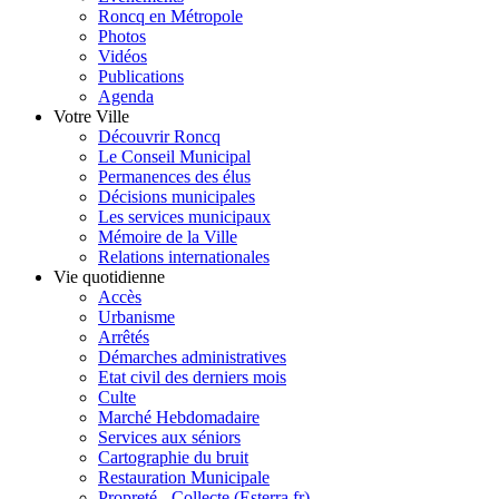
Roncq en Métropole
Photos
Vidéos
Publications
Agenda
Votre Ville
Découvrir Roncq
Le Conseil Municipal
Permanences des élus
Décisions municipales
Les services municipaux
Mémoire de la Ville
Relations internationales
Vie quotidienne
Accès
Urbanisme
Arrêtés
Démarches administratives
Etat civil des derniers mois
Culte
Marché Hebdomadaire
Services aux séniors
Cartographie du bruit
Restauration Municipale
Propreté - Collecte (Esterra.fr)