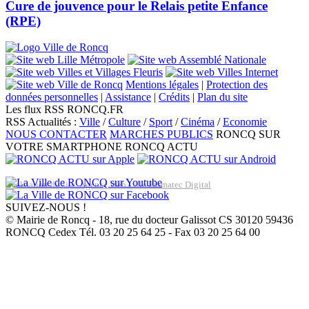
Cure de jouvence pour le Relais petite Enfance
(RPE)
Mentions légales
|
Protection des
données personnelles
|
Assistance
|
Crédits
|
Plan du site
Les flux RSS RONCQ.FR
RSS Actualités :
Ville
/
Culture
/
Sport
/
Cinéma
/
Economie
NOUS CONTACTER
MARCHES PUBLICS
RONCQ SUR
VOTRE SMARTPHONE
RONCQ ACTU
Réalisation du site: Agence Web Lille Promatec Digital
SUIVEZ-NOUS !
© Mairie de Roncq - 18, rue du docteur Galissot CS 30120 59436
RONCQ Cedex Tél. 03 20 25 64 25 - Fax 03 20 25 64 00