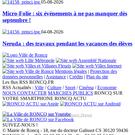
05-08-2026
Micro-Folie : six événements à ne pas manquer dès
septembre !
04-08-2026
Neruda : des travaux pendant les vacances des élèves
Mentions légales
|
Protection des
données personnelles
|
Assistance
|
Crédits
|
Plan du site
Les flux RSS RONCQ.FR
RSS Actualités :
Ville
/
Culture
/
Sport
/
Cinéma
/
Economie
NOUS CONTACTER
MARCHES PUBLICS
RONCQ SUR
VOTRE SMARTPHONE
RONCQ ACTU
Réalisation du site: Agence Web Lille Promatec Digital
SUIVEZ-NOUS !
© Mairie de Roncq - 18, rue du docteur Galissot CS 30120 59436