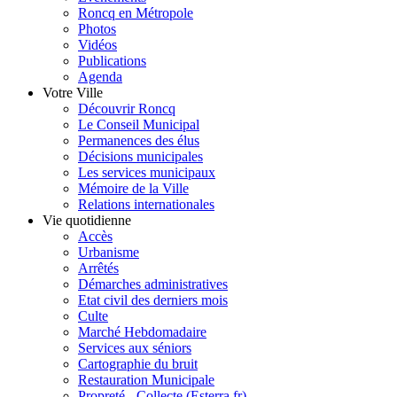
Roncq en Métropole
Photos
Vidéos
Publications
Agenda
Votre Ville
Découvrir Roncq
Le Conseil Municipal
Permanences des élus
Décisions municipales
Les services municipaux
Mémoire de la Ville
Relations internationales
Vie quotidienne
Accès
Urbanisme
Arrêtés
Démarches administratives
Etat civil des derniers mois
Culte
Marché Hebdomadaire
Services aux séniors
Cartographie du bruit
Restauration Municipale
Propreté - Collecte (Esterra.fr)