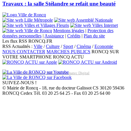
Travaux : la salle Stélandre se refait une beauté
Mentions légales
|
Protection des
données personnelles
|
Assistance
|
Crédits
|
Plan du site
Les flux RSS RONCQ.FR
RSS Actualités :
Ville
/
Culture
/
Sport
/
Cinéma
/
Economie
NOUS CONTACTER
MARCHES PUBLICS
RONCQ SUR
VOTRE SMARTPHONE
RONCQ ACTU
Réalisation du site: Agence Web Lille Promatec Digital
SUIVEZ-NOUS !
© Mairie de Roncq - 18, rue du docteur Galissot CS 30120 59436
RONCQ Cedex Tél. 03 20 25 64 25 - Fax 03 20 25 64 00