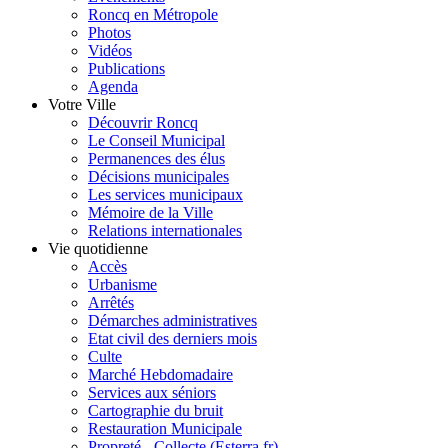
Roncq en Métropole
Photos
Vidéos
Publications
Agenda
Votre Ville
Découvrir Roncq
Le Conseil Municipal
Permanences des élus
Décisions municipales
Les services municipaux
Mémoire de la Ville
Relations internationales
Vie quotidienne
Accès
Urbanisme
Arrêtés
Démarches administratives
Etat civil des derniers mois
Culte
Marché Hebdomadaire
Services aux séniors
Cartographie du bruit
Restauration Municipale
Propreté - Collecte (Esterra.fr)