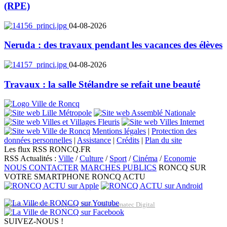
(RPE)
04-08-2026
Neruda : des travaux pendant les vacances des élèves
04-08-2026
Travaux : la salle Stélandre se refait une beauté
Mentions légales
|
Protection des
données personnelles
|
Assistance
|
Crédits
|
Plan du site
Les flux RSS RONCQ.FR
RSS Actualités :
Ville
/
Culture
/
Sport
/
Cinéma
/
Economie
NOUS CONTACTER
MARCHES PUBLICS
RONCQ SUR
VOTRE SMARTPHONE
RONCQ ACTU
Réalisation du site: Agence Web Lille Promatec Digital
SUIVEZ-NOUS !