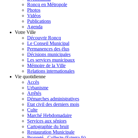
Roncq en Métropole
Photos
Vidéos
Publications
Agenda
Votre Ville
Découvrir Roncq
Le Conseil Municipal
Permanences des élus
Décisions municipales
Les services municipaux
Mémoire de la Ville
Relations internationales
Vie quotidienne
Accès
Urbanisme
Arrêtés
Démarches administratives
Etat civil des derniers mois
Culte
Marché Hebdomadaire
Services aux séniors
Cartographie du bruit
Restauration Municipale
Propreté - Collecte (Esterra.fr)