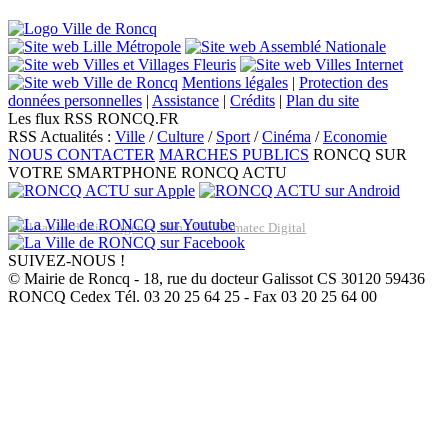
Mentions légales
|
Protection des
données personnelles
|
Assistance
|
Crédits
|
Plan du site
Les flux RSS RONCQ.FR
RSS Actualités :
Ville
/
Culture
/
Sport
/
Cinéma
/
Economie
NOUS CONTACTER
MARCHES PUBLICS
RONCQ SUR
VOTRE SMARTPHONE
RONCQ ACTU
Réalisation du site: Agence Web Lille Promatec Digital
SUIVEZ-NOUS !
© Mairie de Roncq - 18, rue du docteur Galissot CS 30120 59436
RONCQ Cedex Tél. 03 20 25 64 25 - Fax 03 20 25 64 00