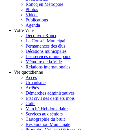
Roncq en Métropole
Photos
Vidéos
Publications
Agenda
Votre Ville
Découvrir Roncq
Le Conseil Municipal
Permanences des élus
Décisions municipales
Les services municipaux
Mémoire de la Ville
Relations internationales
Vie quotidienne
Accès
Urbanisme
Arrêtés
Démarches administratives
Etat civil des derniers mois
Culte
Marché Hebdomadaire
Services aux séniors
Cartographie du bruit
Restauration Municipale
Propreté - Collecte (Esterra.fr)