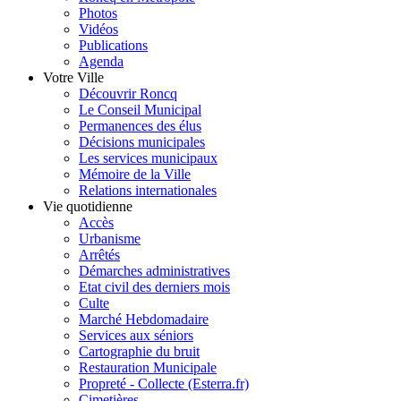
Photos
Vidéos
Publications
Agenda
Votre Ville
Découvrir Roncq
Le Conseil Municipal
Permanences des élus
Décisions municipales
Les services municipaux
Mémoire de la Ville
Relations internationales
Vie quotidienne
Accès
Urbanisme
Arrêtés
Démarches administratives
Etat civil des derniers mois
Culte
Marché Hebdomadaire
Services aux séniors
Cartographie du bruit
Restauration Municipale
Propreté - Collecte (Esterra.fr)
Cimetières