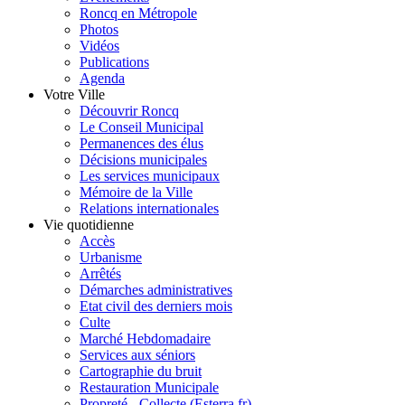
Roncq en Métropole
Photos
Vidéos
Publications
Agenda
Votre Ville
Découvrir Roncq
Le Conseil Municipal
Permanences des élus
Décisions municipales
Les services municipaux
Mémoire de la Ville
Relations internationales
Vie quotidienne
Accès
Urbanisme
Arrêtés
Démarches administratives
Etat civil des derniers mois
Culte
Marché Hebdomadaire
Services aux séniors
Cartographie du bruit
Restauration Municipale
Propreté - Collecte (Esterra.fr)