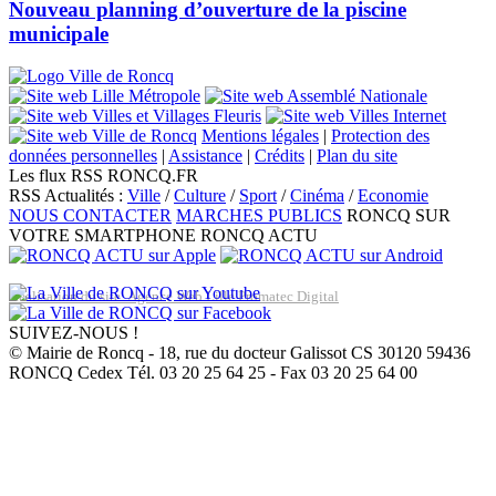
Nouveau planning d’ouverture de la piscine
municipale
Mentions légales
|
Protection des
données personnelles
|
Assistance
|
Crédits
|
Plan du site
Les flux RSS RONCQ.FR
RSS Actualités :
Ville
/
Culture
/
Sport
/
Cinéma
/
Economie
NOUS CONTACTER
MARCHES PUBLICS
RONCQ SUR
VOTRE SMARTPHONE
RONCQ ACTU
Réalisation du site: Agence Web Lille Promatec Digital
SUIVEZ-NOUS !
© Mairie de Roncq - 18, rue du docteur Galissot CS 30120 59436
RONCQ Cedex Tél. 03 20 25 64 25 - Fax 03 20 25 64 00