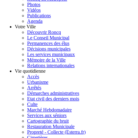
Photos
Vidéos
Publications
Agenda
Votre Ville
Découvrir Roncq
Le Conseil Municipal
Permanences des élus
Décisions municipales
Les services municipaux
Mémoire de la Ville
Relations internationales
Vie quotidienne
Accès
Urbanisme
Arrêtés
Démarches administratives
Etat civil des derniers mois
Culte
Marché Hebdomadaire
Services aux séniors
Cartographie du bruit
Restauration Municipale
Propreté - Collecte (Esterra.fr)
Cimetières