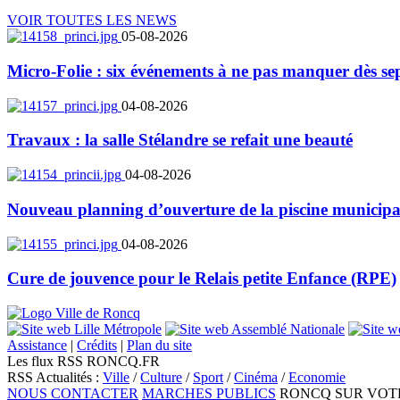
VOIR TOUTES LES NEWS
05-08-2026
Micro-Folie : six événements à ne pas manquer dès se
04-08-2026
Travaux : la salle Stélandre se refait une beauté
04-08-2026
Nouveau planning d’ouverture de la piscine municipa
04-08-2026
Cure de jouvence pour le Relais petite Enfance (RPE)
Assistance
|
Crédits
|
Plan du site
Les flux RSS RONCQ.FR
RSS Actualités :
Ville
/
Culture
/
Sport
/
Cinéma
/
Economie
NOUS CONTACTER
MARCHES PUBLICS
RONCQ SUR VOT