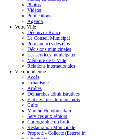
Photos
Vidéos
Publications
Agenda
Votre Ville
Découvrir Roncq
Le Conseil Municipal
Permanences des élus
Décisions municipales
Les services municipaux
Mémoire de la Ville
Relations internationales
Vie quotidienne
Accès
Urbanisme
Arrêtés
Démarches administratives
Etat civil des derniers mois
Culte
Marché Hebdomadaire
Services aux séniors
Cartographie du bruit
Restauration Municipale
Propreté - Collecte (Esterra.fr)
Cimetières