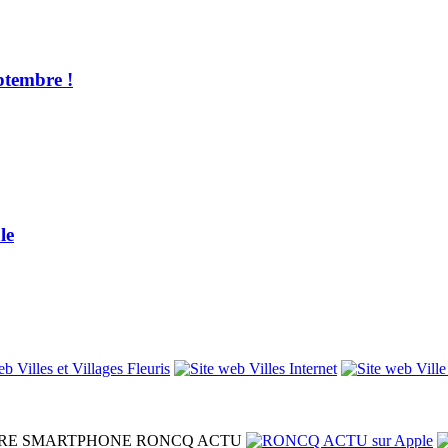
ptembre !
le
RE SMARTPHONE
RONCQ ACTU