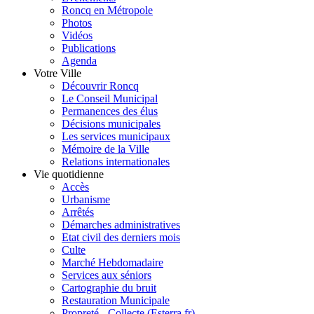
Roncq en Métropole
Photos
Vidéos
Publications
Agenda
Votre Ville
Découvrir Roncq
Le Conseil Municipal
Permanences des élus
Décisions municipales
Les services municipaux
Mémoire de la Ville
Relations internationales
Vie quotidienne
Accès
Urbanisme
Arrêtés
Démarches administratives
Etat civil des derniers mois
Culte
Marché Hebdomadaire
Services aux séniors
Cartographie du bruit
Restauration Municipale
Propreté - Collecte (Esterra.fr)