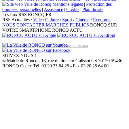
Mentions légales
|
Protection des
données personnelles
|
Assistance
|
Crédits
|
Plan du site
Les flux RSS RONCQ.FR
RSS Actualités :
Ville
/
Culture
/
Sport
/
Cinéma
/
Economie
NOUS CONTACTER
MARCHES PUBLICS
RONCQ SUR
VOTRE SMARTPHONE
RONCQ ACTU
Réalisation du site: Agence Web Lille Promatec Digital
SUIVEZ-NOUS !
© Mairie de Roncq - 18, rue du docteur Galissot CS 30120 59436
RONCQ Cedex Tél. 03 20 25 64 25 - Fax 03 20 25 64 00