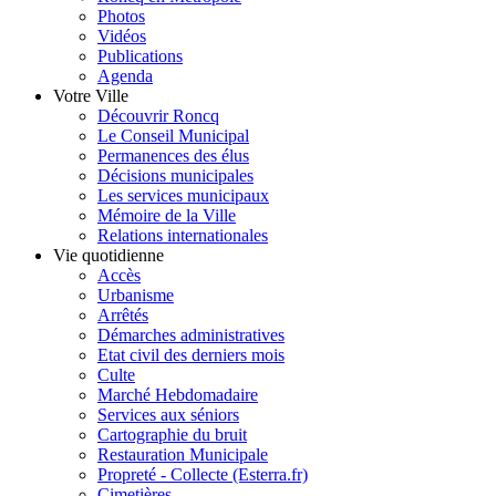
Photos
Vidéos
Publications
Agenda
Votre Ville
Découvrir Roncq
Le Conseil Municipal
Permanences des élus
Décisions municipales
Les services municipaux
Mémoire de la Ville
Relations internationales
Vie quotidienne
Accès
Urbanisme
Arrêtés
Démarches administratives
Etat civil des derniers mois
Culte
Marché Hebdomadaire
Services aux séniors
Cartographie du bruit
Restauration Municipale
Propreté - Collecte (Esterra.fr)
Cimetières