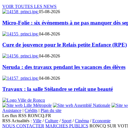
VOIR TOUTES LES NEWS
05-08-2026
Micro-Folie : six événements à ne pas manquer dès se
04-08-2026
Cure de jouvence pour le Relais petite Enfance (RPE)
04-08-2026
Neruda : des travaux pendant les vacances des élèves
04-08-2026
Travaux : la salle Stélandre se refait une beauté
Assistance
|
Crédits
|
Plan du site
Les flux RSS RONCQ.FR
RSS Actualités :
Ville
/
Culture
/
Sport
/
Cinéma
/
Economie
NOUS CONTACTER
MARCHES PUBLICS
RONCQ SUR VOT