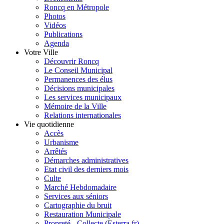
Roncq en Métropole
Photos
Vidéos
Publications
Agenda
Votre Ville
Découvrir Roncq
Le Conseil Municipal
Permanences des élus
Décisions municipales
Les services municipaux
Mémoire de la Ville
Relations internationales
Vie quotidienne
Accès
Urbanisme
Arrêtés
Démarches administratives
Etat civil des derniers mois
Culte
Marché Hebdomadaire
Services aux séniors
Cartographie du bruit
Restauration Municipale
Propreté - Collecte (Esterra.fr)