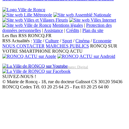
Mentions légales
|
Protection des
données personnelles
|
Assistance
|
Crédits
|
Plan du site
Les flux RSS RONCQ.FR
RSS Actualités :
Ville
/
Culture
/
Sport
/
Cinéma
/
Economie
NOUS CONTACTER
MARCHES PUBLICS
RONCQ SUR
VOTRE SMARTPHONE
RONCQ ACTU
Réalisation du site: Agence Web Lille Promatec Digital
SUIVEZ-NOUS !
© Mairie de Roncq - 18, rue du docteur Galissot CS 30120 59436
RONCQ Cedex Tél. 03 20 25 64 25 - Fax 03 20 25 64 00