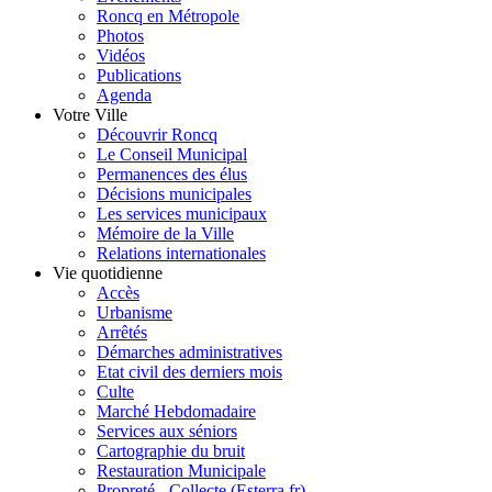
Roncq en Métropole
Photos
Vidéos
Publications
Agenda
Votre Ville
Découvrir Roncq
Le Conseil Municipal
Permanences des élus
Décisions municipales
Les services municipaux
Mémoire de la Ville
Relations internationales
Vie quotidienne
Accès
Urbanisme
Arrêtés
Démarches administratives
Etat civil des derniers mois
Culte
Marché Hebdomadaire
Services aux séniors
Cartographie du bruit
Restauration Municipale
Propreté - Collecte (Esterra.fr)