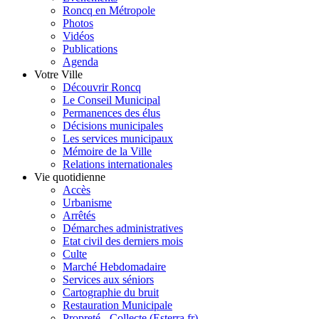
Roncq en Métropole
Photos
Vidéos
Publications
Agenda
Votre Ville
Découvrir Roncq
Le Conseil Municipal
Permanences des élus
Décisions municipales
Les services municipaux
Mémoire de la Ville
Relations internationales
Vie quotidienne
Accès
Urbanisme
Arrêtés
Démarches administratives
Etat civil des derniers mois
Culte
Marché Hebdomadaire
Services aux séniors
Cartographie du bruit
Restauration Municipale
Propreté - Collecte (Esterra.fr)