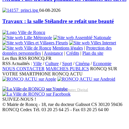
04-08-2026
Travaux : la salle Stélandre se refait une beauté
Mentions légales
|
Protection des
données personnelles
|
Assistance
|
Crédits
|
Plan du site
Les flux RSS RONCQ.FR
RSS Actualités :
Ville
/
Culture
/
Sport
/
Cinéma
/
Economie
NOUS CONTACTER
MARCHES PUBLICS
RONCQ SUR
VOTRE SMARTPHONE
RONCQ ACTU
Réalisation du site: Agence Web Lille Promatec Digital
SUIVEZ-NOUS !
© Mairie de Roncq - 18, rue du docteur Galissot CS 30120 59436
RONCQ Cedex Tél. 03 20 25 64 25 - Fax 03 20 25 64 00