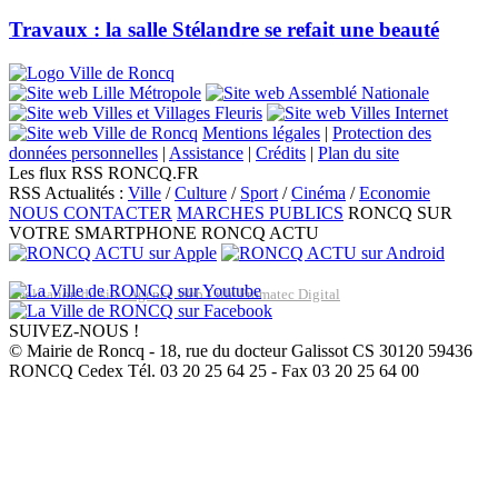
Travaux : la salle Stélandre se refait une beauté
Mentions légales
|
Protection des
données personnelles
|
Assistance
|
Crédits
|
Plan du site
Les flux RSS RONCQ.FR
RSS Actualités :
Ville
/
Culture
/
Sport
/
Cinéma
/
Economie
NOUS CONTACTER
MARCHES PUBLICS
RONCQ SUR
VOTRE SMARTPHONE
RONCQ ACTU
Réalisation du site: Agence Web Lille Promatec Digital
SUIVEZ-NOUS !
© Mairie de Roncq - 18, rue du docteur Galissot CS 30120 59436
RONCQ Cedex Tél. 03 20 25 64 25 - Fax 03 20 25 64 00