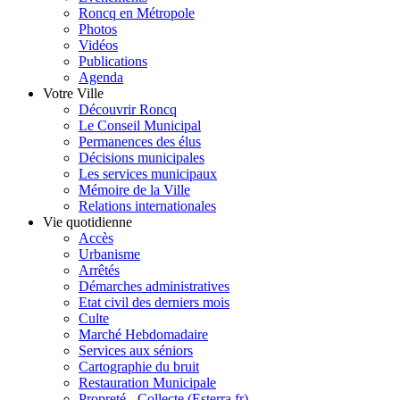
Roncq en Métropole
Photos
Vidéos
Publications
Agenda
Votre Ville
Découvrir Roncq
Le Conseil Municipal
Permanences des élus
Décisions municipales
Les services municipaux
Mémoire de la Ville
Relations internationales
Vie quotidienne
Accès
Urbanisme
Arrêtés
Démarches administratives
Etat civil des derniers mois
Culte
Marché Hebdomadaire
Services aux séniors
Cartographie du bruit
Restauration Municipale
Propreté - Collecte (Esterra.fr)