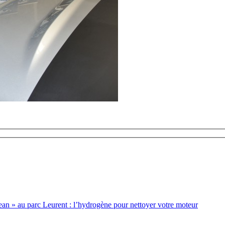
an » au parc Leurent : l’hydrogène pour nettoyer votre moteur