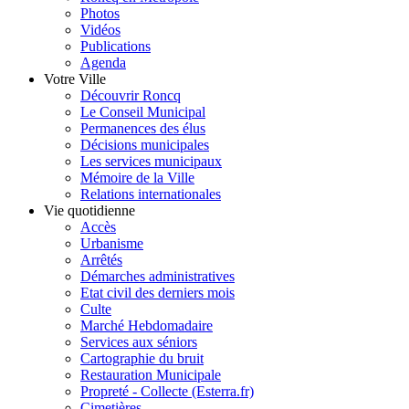
Photos
Vidéos
Publications
Agenda
Votre Ville
Découvrir Roncq
Le Conseil Municipal
Permanences des élus
Décisions municipales
Les services municipaux
Mémoire de la Ville
Relations internationales
Vie quotidienne
Accès
Urbanisme
Arrêtés
Démarches administratives
Etat civil des derniers mois
Culte
Marché Hebdomadaire
Services aux séniors
Cartographie du bruit
Restauration Municipale
Propreté - Collecte (Esterra.fr)
Cimetières