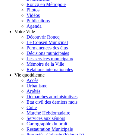
Roncq en Métropole
Photos
Vidéos
Publications
Agenda
Votre Ville
Découvrir Roncq
Le Conseil Municipal
Permanences des élus
Décisions municipales
Les services municipaux
Mémoire de la Ville
Relations internationales
Vie quotidienne
Accès
Urbanisme
Arrêtés
Démarches administratives
Etat civil des derniers mois
Culte
Marché Hebdomadaire
Services aux séniors
Cartographie du bruit
Restauration Municipale
Propreté - Collecte (Esterra.fr)