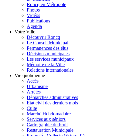
Roncq en Métropole
Photos
Vidéos
Publications
Agenda
Votre Ville
Découvrir Roncq
Le Conseil Municipal
Permanences des élus
Décisions municipales
Les services municipaux
Mémoire de la Ville
Relations internationales
Vie quotidienne
Accès
Urbanisme
Arrêtés
Démarches administratives
Etat civil des derniers mois
Culte
Marché Hebdomadaire
Services aux séniors
Cartographie du bruit
Restauration Municipale
Propreté - Collecte (Esterra.fr)