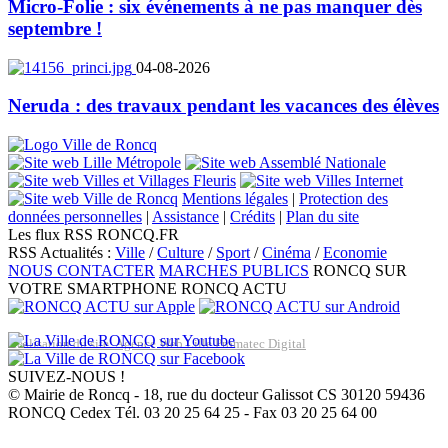
Micro-Folie : six événements à ne pas manquer dès
septembre !
04-08-2026
Neruda : des travaux pendant les vacances des élèves
Mentions légales
|
Protection des
données personnelles
|
Assistance
|
Crédits
|
Plan du site
Les flux RSS RONCQ.FR
RSS Actualités :
Ville
/
Culture
/
Sport
/
Cinéma
/
Economie
NOUS CONTACTER
MARCHES PUBLICS
RONCQ SUR
VOTRE SMARTPHONE
RONCQ ACTU
Réalisation du site: Agence Web Lille Promatec Digital
SUIVEZ-NOUS !
© Mairie de Roncq - 18, rue du docteur Galissot CS 30120 59436
RONCQ Cedex Tél. 03 20 25 64 25 - Fax 03 20 25 64 00