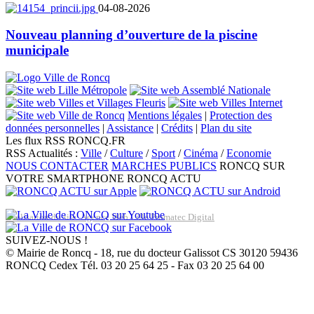
04-08-2026
Nouveau planning d’ouverture de la piscine
municipale
Mentions légales
|
Protection des
données personnelles
|
Assistance
|
Crédits
|
Plan du site
Les flux RSS RONCQ.FR
RSS Actualités :
Ville
/
Culture
/
Sport
/
Cinéma
/
Economie
NOUS CONTACTER
MARCHES PUBLICS
RONCQ SUR
VOTRE SMARTPHONE
RONCQ ACTU
Réalisation du site: Agence Web Lille Promatec Digital
SUIVEZ-NOUS !
© Mairie de Roncq - 18, rue du docteur Galissot CS 30120 59436
RONCQ Cedex Tél. 03 20 25 64 25 - Fax 03 20 25 64 00