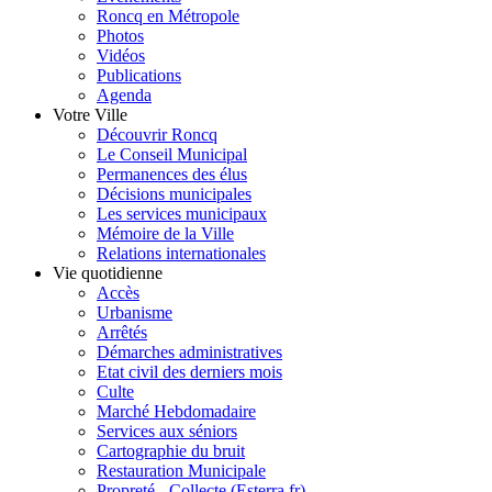
Roncq en Métropole
Photos
Vidéos
Publications
Agenda
Votre Ville
Découvrir Roncq
Le Conseil Municipal
Permanences des élus
Décisions municipales
Les services municipaux
Mémoire de la Ville
Relations internationales
Vie quotidienne
Accès
Urbanisme
Arrêtés
Démarches administratives
Etat civil des derniers mois
Culte
Marché Hebdomadaire
Services aux séniors
Cartographie du bruit
Restauration Municipale
Propreté - Collecte (Esterra.fr)