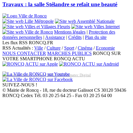
Travaux : la salle Stélandre se refait une beauté
Mentions légales
|
Protection des
données personnelles
|
Assistance
|
Crédits
|
Plan du site
Les flux RSS RONCQ.FR
RSS Actualités :
Ville
/
Culture
/
Sport
/
Cinéma
/
Economie
NOUS CONTACTER
MARCHES PUBLICS
RONCQ SUR
VOTRE SMARTPHONE
RONCQ ACTU
Réalisation du site: Agence Web Lille Promatec Digital
SUIVEZ-NOUS !
© Mairie de Roncq - 18, rue du docteur Galissot CS 30120 59436
RONCQ Cedex Tél. 03 20 25 64 25 - Fax 03 20 25 64 00