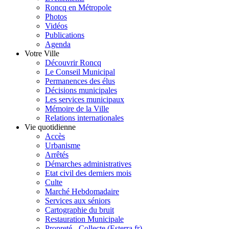
Roncq en Métropole
Photos
Vidéos
Publications
Agenda
Votre Ville
Découvrir Roncq
Le Conseil Municipal
Permanences des élus
Décisions municipales
Les services municipaux
Mémoire de la Ville
Relations internationales
Vie quotidienne
Accès
Urbanisme
Arrêtés
Démarches administratives
Etat civil des derniers mois
Culte
Marché Hebdomadaire
Services aux séniors
Cartographie du bruit
Restauration Municipale
Propreté - Collecte (Esterra.fr)