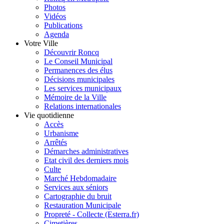
Photos
Vidéos
Publications
Agenda
Votre Ville
Découvrir Roncq
Le Conseil Municipal
Permanences des élus
Décisions municipales
Les services municipaux
Mémoire de la Ville
Relations internationales
Vie quotidienne
Accès
Urbanisme
Arrêtés
Démarches administratives
Etat civil des derniers mois
Culte
Marché Hebdomadaire
Services aux séniors
Cartographie du bruit
Restauration Municipale
Propreté - Collecte (Esterra.fr)
Cimetières