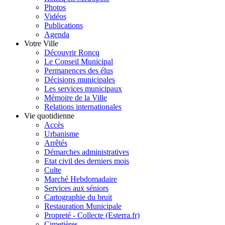
Photos
Vidéos
Publications
Agenda
Votre Ville
Découvrir Roncq
Le Conseil Municipal
Permanences des élus
Décisions municipales
Les services municipaux
Mémoire de la Ville
Relations internationales
Vie quotidienne
Accès
Urbanisme
Arrêtés
Démarches administratives
Etat civil des derniers mois
Culte
Marché Hebdomadaire
Services aux séniors
Cartographie du bruit
Restauration Municipale
Propreté - Collecte (Esterra.fr)
Cimetières