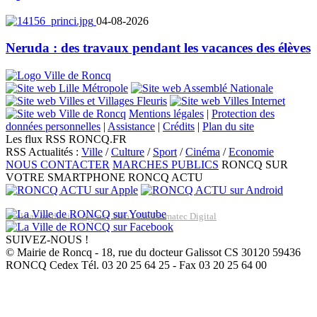
04-08-2026
Neruda : des travaux pendant les vacances des élèves
Mentions légales
|
Protection des
données personnelles
|
Assistance
|
Crédits
|
Plan du site
Les flux RSS RONCQ.FR
RSS Actualités :
Ville
/
Culture
/
Sport
/
Cinéma
/
Economie
NOUS CONTACTER
MARCHES PUBLICS
RONCQ SUR
VOTRE SMARTPHONE
RONCQ ACTU
Réalisation du site: Agence Web Lille Promatec Digital
SUIVEZ-NOUS !
© Mairie de Roncq - 18, rue du docteur Galissot CS 30120 59436
RONCQ Cedex Tél. 03 20 25 64 25 - Fax 03 20 25 64 00