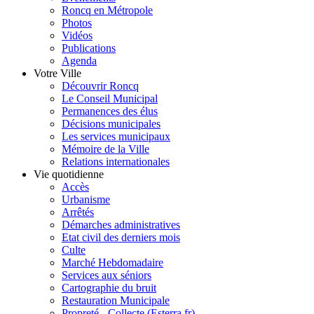
Roncq en Métropole
Photos
Vidéos
Publications
Agenda
Votre Ville
Découvrir Roncq
Le Conseil Municipal
Permanences des élus
Décisions municipales
Les services municipaux
Mémoire de la Ville
Relations internationales
Vie quotidienne
Accès
Urbanisme
Arrêtés
Démarches administratives
Etat civil des derniers mois
Culte
Marché Hebdomadaire
Services aux séniors
Cartographie du bruit
Restauration Municipale
Propreté - Collecte (Esterra.fr)