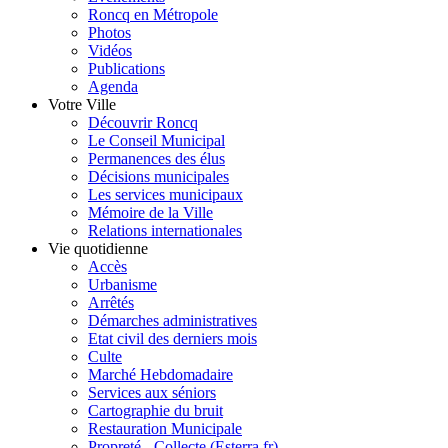
Roncq en Métropole
Photos
Vidéos
Publications
Agenda
Votre Ville
Découvrir Roncq
Le Conseil Municipal
Permanences des élus
Décisions municipales
Les services municipaux
Mémoire de la Ville
Relations internationales
Vie quotidienne
Accès
Urbanisme
Arrêtés
Démarches administratives
Etat civil des derniers mois
Culte
Marché Hebdomadaire
Services aux séniors
Cartographie du bruit
Restauration Municipale
Propreté - Collecte (Esterra.fr)