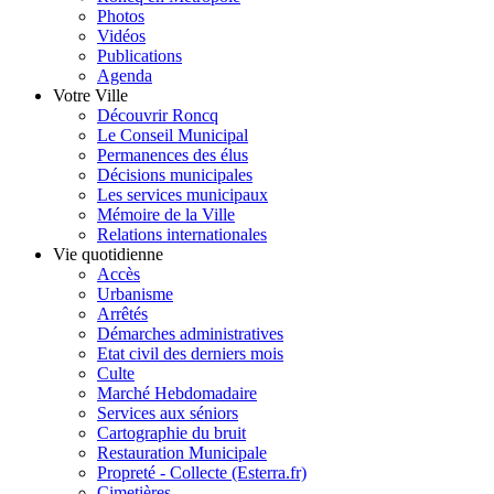
Photos
Vidéos
Publications
Agenda
Votre Ville
Découvrir Roncq
Le Conseil Municipal
Permanences des élus
Décisions municipales
Les services municipaux
Mémoire de la Ville
Relations internationales
Vie quotidienne
Accès
Urbanisme
Arrêtés
Démarches administratives
Etat civil des derniers mois
Culte
Marché Hebdomadaire
Services aux séniors
Cartographie du bruit
Restauration Municipale
Propreté - Collecte (Esterra.fr)
Cimetières