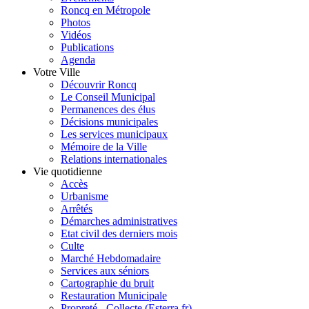
Roncq en Métropole
Photos
Vidéos
Publications
Agenda
Votre Ville
Découvrir Roncq
Le Conseil Municipal
Permanences des élus
Décisions municipales
Les services municipaux
Mémoire de la Ville
Relations internationales
Vie quotidienne
Accès
Urbanisme
Arrêtés
Démarches administratives
Etat civil des derniers mois
Culte
Marché Hebdomadaire
Services aux séniors
Cartographie du bruit
Restauration Municipale
Propreté - Collecte (Esterra.fr)