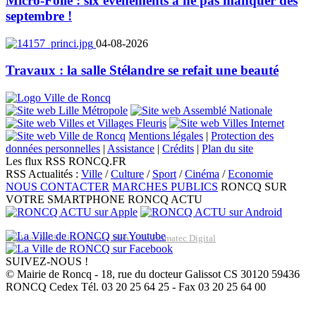
Micro-Folie : six événements à ne pas manquer dès
septembre !
04-08-2026
Travaux : la salle Stélandre se refait une beauté
Mentions légales
|
Protection des
données personnelles
|
Assistance
|
Crédits
|
Plan du site
Les flux RSS RONCQ.FR
RSS Actualités :
Ville
/
Culture
/
Sport
/
Cinéma
/
Economie
NOUS CONTACTER
MARCHES PUBLICS
RONCQ SUR
VOTRE SMARTPHONE
RONCQ ACTU
Réalisation du site: Agence Web Lille Promatec Digital
SUIVEZ-NOUS !
© Mairie de Roncq - 18, rue du docteur Galissot CS 30120 59436
RONCQ Cedex Tél. 03 20 25 64 25 - Fax 03 20 25 64 00