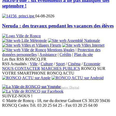
Micro-Folie : six événements à ne pas manquer dès
septembre !
04-08-2026
Neruda : des travaux pendant les vacances des élèves
Mentions légales
|
Protection des
données personnelles
|
Assistance
|
Crédits
|
Plan du site
Les flux RSS RONCQ.FR
RSS Actualités :
Ville
/
Culture
/
Sport
/
Cinéma
/
Economie
NOUS CONTACTER
MARCHES PUBLICS
RONCQ SUR
VOTRE SMARTPHONE
RONCQ ACTU
Réalisation du site: Agence Web Lille Promatec Digital
SUIVEZ-NOUS !
© Mairie de Roncq - 18, rue du docteur Galissot CS 30120 59436
RONCQ Cedex Tél. 03 20 25 64 25 - Fax 03 20 25 64 00