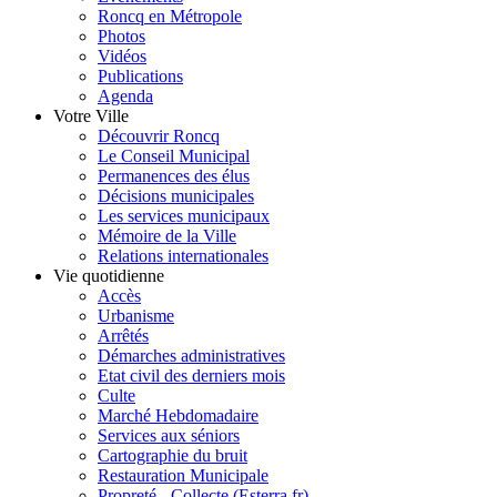
Roncq en Métropole
Photos
Vidéos
Publications
Agenda
Votre Ville
Découvrir Roncq
Le Conseil Municipal
Permanences des élus
Décisions municipales
Les services municipaux
Mémoire de la Ville
Relations internationales
Vie quotidienne
Accès
Urbanisme
Arrêtés
Démarches administratives
Etat civil des derniers mois
Culte
Marché Hebdomadaire
Services aux séniors
Cartographie du bruit
Restauration Municipale
Propreté - Collecte (Esterra.fr)