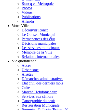
Roncq en Métropole
Photos
Vidéos
Publications
Agenda
Votre Ville
Découvrir Roncq
Le Conseil Municipal
Permanences des élus
Décisions municipales
Les services municipaux
Mémoire de la Ville
Relations internationales
Vie quotidienne
Accès
Urbanisme
Arrêtés
Démarches administratives
Etat civil des derniers mois
Culte
Marché Hebdomadaire
Services aux séniors
Cartographie du bruit
Restauration Municipale
Propreté - Collecte (Esterra.fr)