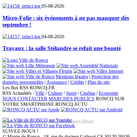
05-08-2026
Micro-Folie : six événements à ne pas manquer dès
septembre !
04-08-2026
Travaux : la salle Stélandre se refait une beauté
Mentions légales
|
Protection des
données personnelles
|
Assistance
|
Crédits
|
Plan du site
Les flux RSS RONCQ.FR
RSS Actualités :
Ville
/
Culture
/
Sport
/
Cinéma
/
Economie
NOUS CONTACTER
MARCHES PUBLICS
RONCQ SUR
VOTRE SMARTPHONE
RONCQ ACTU
Réalisation du site: Agence Web Lille Promatec Digital
SUIVEZ-NOUS !
© Mairie de Roncq - 18, rue du docteur Galissot CS 30120 59436