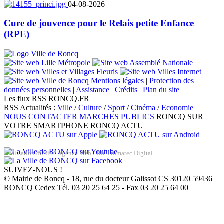
04-08-2026
Cure de jouvence pour le Relais petite Enfance
(RPE)
Mentions légales
|
Protection des
données personnelles
|
Assistance
|
Crédits
|
Plan du site
Les flux RSS RONCQ.FR
RSS Actualités :
Ville
/
Culture
/
Sport
/
Cinéma
/
Economie
NOUS CONTACTER
MARCHES PUBLICS
RONCQ SUR
VOTRE SMARTPHONE
RONCQ ACTU
Réalisation du site: Agence Web Lille Promatec Digital
SUIVEZ-NOUS !
© Mairie de Roncq - 18, rue du docteur Galissot CS 30120 59436
RONCQ Cedex Tél. 03 20 25 64 25 - Fax 03 20 25 64 00