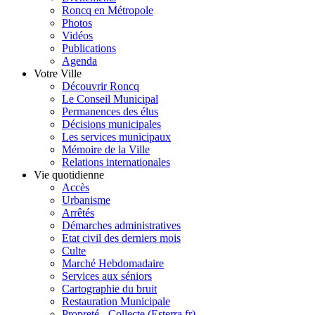
Roncq en Métropole
Photos
Vidéos
Publications
Agenda
Votre Ville
Découvrir Roncq
Le Conseil Municipal
Permanences des élus
Décisions municipales
Les services municipaux
Mémoire de la Ville
Relations internationales
Vie quotidienne
Accès
Urbanisme
Arrêtés
Démarches administratives
Etat civil des derniers mois
Culte
Marché Hebdomadaire
Services aux séniors
Cartographie du bruit
Restauration Municipale
Propreté - Collecte (Esterra.fr)