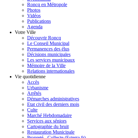
Roncq en Métropole
Photos
Vidéos
Publications
Agenda
Votre Ville
Découvrir Roncq
Le Conseil Municipal
Permanences des élus
Décisions municipales
Les services municipaux
Mémoire de la Ville
Relations internationales
Vie quotidienne
Accès
Urbanisme
Arrêtés
Démarches administratives
Etat civil des derniers mois
Culte
Marché Hebdomadaire
Services aux séniors
Cartographie du bruit
Restauration Municipale
Propreté - Collecte (Esterra.fr)