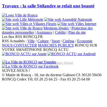
Travaux : la salle Stélandre se refait une beauté
Mentions légales
|
Protection des
données personnelles
|
Assistance
|
Crédits
|
Plan du site
Les flux RSS RONCQ.FR
RSS Actualités :
Ville
/
Culture
/
Sport
/
Cinéma
/
Economie
NOUS CONTACTER
MARCHES PUBLICS
RONCQ SUR
VOTRE SMARTPHONE
RONCQ ACTU
Réalisation du site: Agence Web Lille Promatec Digital
SUIVEZ-NOUS !
© Mairie de Roncq - 18, rue du docteur Galissot CS 30120 59436
RONCQ Cedex Tél. 03 20 25 64 25 - Fax 03 20 25 64 00