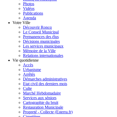
Photos
Vidéos
Publications
Agenda
Votre Ville
Découvrir Roncq
Le Conseil Municipal
Permanences des élus
Décisions municipales
Les services municipaux
Mémoire de la Ville
Relations internationales
Vie quotidienne
Accès
Urbanisme
Arrêtés
Démarches administratives
Etat civil des derniers mois
Culte
Marché Hebdomadaire
Services aux séniors
Cartographie du bruit
Restauration Municipale
Propreté - Collecte (Esterra.fr)
Cimetières