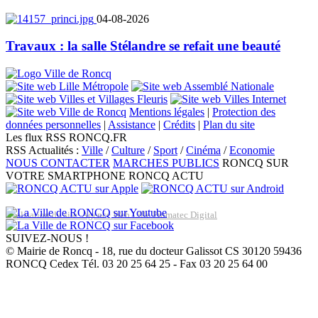
04-08-2026
Travaux : la salle Stélandre se refait une beauté
Mentions légales
|
Protection des
données personnelles
|
Assistance
|
Crédits
|
Plan du site
Les flux RSS RONCQ.FR
RSS Actualités :
Ville
/
Culture
/
Sport
/
Cinéma
/
Economie
NOUS CONTACTER
MARCHES PUBLICS
RONCQ SUR
VOTRE SMARTPHONE
RONCQ ACTU
Réalisation du site: Agence Web Lille Promatec Digital
SUIVEZ-NOUS !
© Mairie de Roncq - 18, rue du docteur Galissot CS 30120 59436
RONCQ Cedex Tél. 03 20 25 64 25 - Fax 03 20 25 64 00