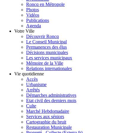
Roncq en Métropole
Photos
Vidéos
Publications
Agenda
Votre Ville
Découvrir Roncq
Le Conseil Municipal
Permanences des élus
Décisions municipales
Les services municipaux
Mémoire de la Ville
Relations internationales
Vie quotidienne
Accès
Urbanisme
Arrêtés
Démarches administratives
Etat civil des derniers mois
Culte
Marché Hebdomadaire
Services aux séniors
Cartographie du bruit
Restauration Municipale
Propreté - Collecte (Esterra.fr)