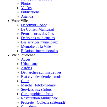
Photos
Vidéos
Publications
Agenda
Votre Ville
Découvrir Roncq
Le Conseil Municipal
Permanences des élus
Décisions municipales
Les services municipaux
Mémoire de la Ville
Relations internationales
Vie quotidienne
Accès
Urbanisme
Arrêtés
Démarches administratives
Etat civil des derniers mois
Culte
Marché Hebdomadaire
Services aux séniors
Cartographie du bruit
Restauration Municipale
Propreté - Collecte (Esterra.fr)
Cimetières