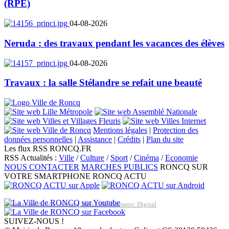
(RPE)
04-08-2026
Neruda : des travaux pendant les vacances des élèves
04-08-2026
Travaux : la salle Stélandre se refait une beauté
Mentions légales
|
Protection des
données personnelles
|
Assistance
|
Crédits
|
Plan du site
Les flux RSS RONCQ.FR
RSS Actualités :
Ville
/
Culture
/
Sport
/
Cinéma
/
Economie
NOUS CONTACTER
MARCHES PUBLICS
RONCQ SUR
VOTRE SMARTPHONE
RONCQ ACTU
Réalisation du site: Agence Web Lille Promatec Digital
SUIVEZ-NOUS !