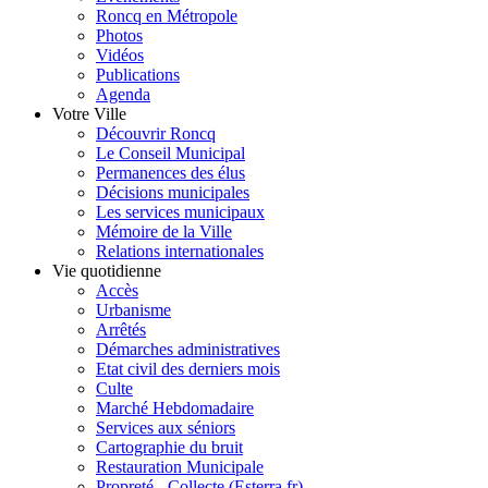
Roncq en Métropole
Photos
Vidéos
Publications
Agenda
Votre Ville
Découvrir Roncq
Le Conseil Municipal
Permanences des élus
Décisions municipales
Les services municipaux
Mémoire de la Ville
Relations internationales
Vie quotidienne
Accès
Urbanisme
Arrêtés
Démarches administratives
Etat civil des derniers mois
Culte
Marché Hebdomadaire
Services aux séniors
Cartographie du bruit
Restauration Municipale
Propreté - Collecte (Esterra.fr)