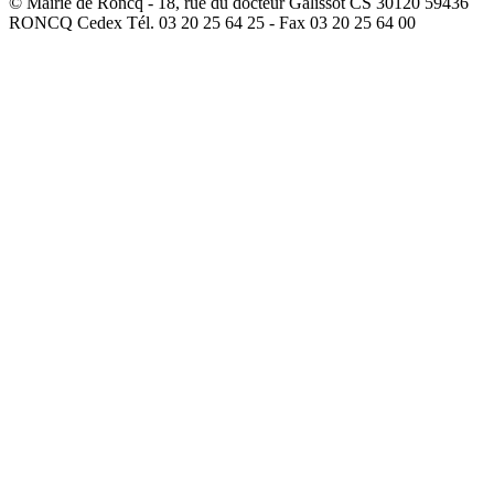
© Mairie de Roncq - 18, rue du docteur Galissot CS 30120 59436
RONCQ Cedex Tél. 03 20 25 64 25 - Fax 03 20 25 64 00