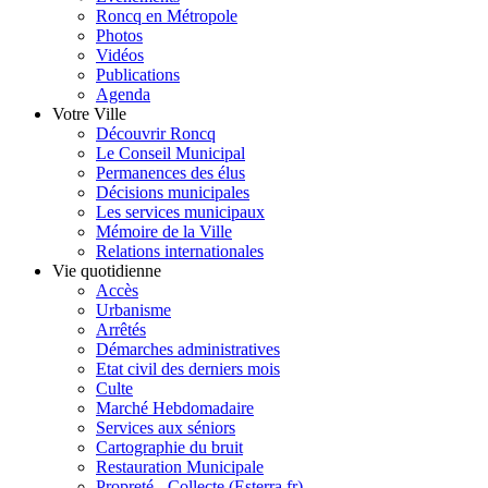
Roncq en Métropole
Photos
Vidéos
Publications
Agenda
Votre Ville
Découvrir Roncq
Le Conseil Municipal
Permanences des élus
Décisions municipales
Les services municipaux
Mémoire de la Ville
Relations internationales
Vie quotidienne
Accès
Urbanisme
Arrêtés
Démarches administratives
Etat civil des derniers mois
Culte
Marché Hebdomadaire
Services aux séniors
Cartographie du bruit
Restauration Municipale
Propreté - Collecte (Esterra.fr)