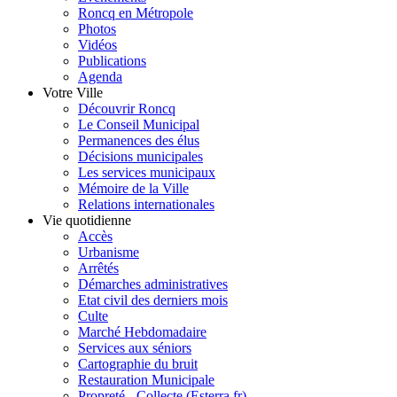
Roncq en Métropole
Photos
Vidéos
Publications
Agenda
Votre Ville
Découvrir Roncq
Le Conseil Municipal
Permanences des élus
Décisions municipales
Les services municipaux
Mémoire de la Ville
Relations internationales
Vie quotidienne
Accès
Urbanisme
Arrêtés
Démarches administratives
Etat civil des derniers mois
Culte
Marché Hebdomadaire
Services aux séniors
Cartographie du bruit
Restauration Municipale
Propreté - Collecte (Esterra.fr)