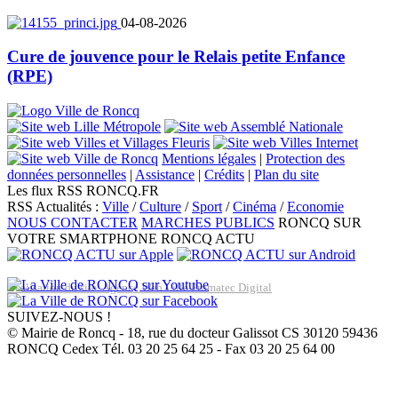
04-08-2026
Cure de jouvence pour le Relais petite Enfance
(RPE)
Mentions légales
|
Protection des
données personnelles
|
Assistance
|
Crédits
|
Plan du site
Les flux RSS RONCQ.FR
RSS Actualités :
Ville
/
Culture
/
Sport
/
Cinéma
/
Economie
NOUS CONTACTER
MARCHES PUBLICS
RONCQ SUR
VOTRE SMARTPHONE
RONCQ ACTU
Réalisation du site: Agence Web Lille Promatec Digital
SUIVEZ-NOUS !
© Mairie de Roncq - 18, rue du docteur Galissot CS 30120 59436
RONCQ Cedex Tél. 03 20 25 64 25 - Fax 03 20 25 64 00