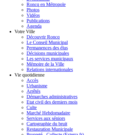
Roncq en Métropole
Photos
Vidéos
Publications
Agenda
Votre Ville
Découvrir Roncq
Le Conseil Municipal
Permanences des élus
Décisions municipales
Les services municipaux
Mémoire de la Ville
Relations internationales
Vie quotidienne
Accès
Urbanisme
Arrêtés
Démarches administratives
Etat civil des derniers mois
Culte
Marché Hebdomadaire
Services aux séniors
Cartographie du bruit
Restauration Municipale
Propreté - Collecte (Esterra.fr)