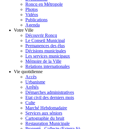
Roncq en Métropole
Photos
Vidéos
Publications
Agenda
Votre Ville
Découvrir Roncq
Le Conseil Municipal
Permanences des élus
Décisions municipales
Les services municipaux
Mémoire de la Ville
Relations internationales
Vie quotidienne
Accès
Urbanisme
Arrêtés
Démarches administratives
Etat civil des derniers mois
Culte
Marché Hebdomadaire
Services aux séniors
Cartographie du bruit
Restauration Municipale
Propreté - Collecte (Esterra.fr)