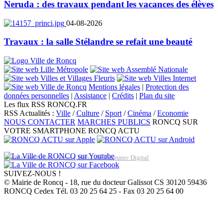
Neruda : des travaux pendant les vacances des élèves
04-08-2026
Travaux : la salle Stélandre se refait une beauté
Mentions légales
|
Protection des
données personnelles
|
Assistance
|
Crédits
|
Plan du site
Les flux RSS RONCQ.FR
RSS Actualités :
Ville
/
Culture
/
Sport
/
Cinéma
/
Economie
NOUS CONTACTER
MARCHES PUBLICS
RONCQ SUR
VOTRE SMARTPHONE
RONCQ ACTU
Réalisation du site: Agence Web Lille Promatec Digital
SUIVEZ-NOUS !
© Mairie de Roncq - 18, rue du docteur Galissot CS 30120 59436
RONCQ Cedex Tél. 03 20 25 64 25 - Fax 03 20 25 64 00