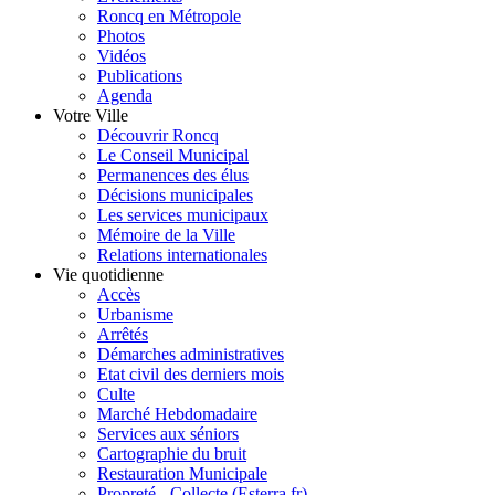
Roncq en Métropole
Photos
Vidéos
Publications
Agenda
Votre Ville
Découvrir Roncq
Le Conseil Municipal
Permanences des élus
Décisions municipales
Les services municipaux
Mémoire de la Ville
Relations internationales
Vie quotidienne
Accès
Urbanisme
Arrêtés
Démarches administratives
Etat civil des derniers mois
Culte
Marché Hebdomadaire
Services aux séniors
Cartographie du bruit
Restauration Municipale
Propreté - Collecte (Esterra.fr)