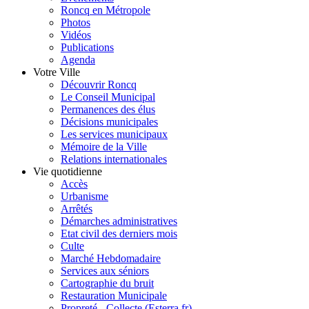
Roncq en Métropole
Photos
Vidéos
Publications
Agenda
Votre Ville
Découvrir Roncq
Le Conseil Municipal
Permanences des élus
Décisions municipales
Les services municipaux
Mémoire de la Ville
Relations internationales
Vie quotidienne
Accès
Urbanisme
Arrêtés
Démarches administratives
Etat civil des derniers mois
Culte
Marché Hebdomadaire
Services aux séniors
Cartographie du bruit
Restauration Municipale
Propreté - Collecte (Esterra.fr)