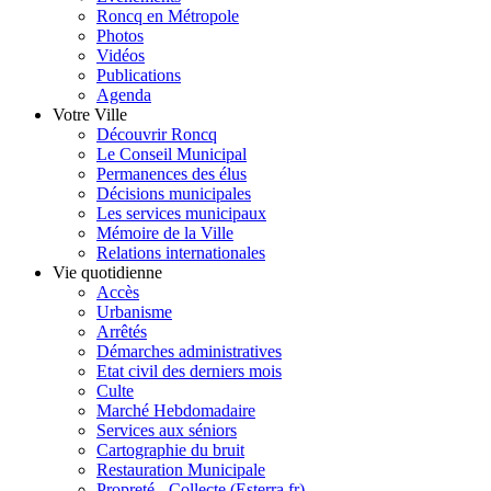
Roncq en Métropole
Photos
Vidéos
Publications
Agenda
Votre Ville
Découvrir Roncq
Le Conseil Municipal
Permanences des élus
Décisions municipales
Les services municipaux
Mémoire de la Ville
Relations internationales
Vie quotidienne
Accès
Urbanisme
Arrêtés
Démarches administratives
Etat civil des derniers mois
Culte
Marché Hebdomadaire
Services aux séniors
Cartographie du bruit
Restauration Municipale
Propreté - Collecte (Esterra.fr)