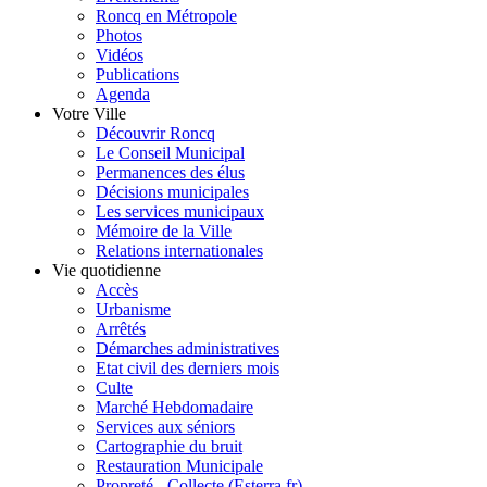
Roncq en Métropole
Photos
Vidéos
Publications
Agenda
Votre Ville
Découvrir Roncq
Le Conseil Municipal
Permanences des élus
Décisions municipales
Les services municipaux
Mémoire de la Ville
Relations internationales
Vie quotidienne
Accès
Urbanisme
Arrêtés
Démarches administratives
Etat civil des derniers mois
Culte
Marché Hebdomadaire
Services aux séniors
Cartographie du bruit
Restauration Municipale
Propreté - Collecte (Esterra.fr)