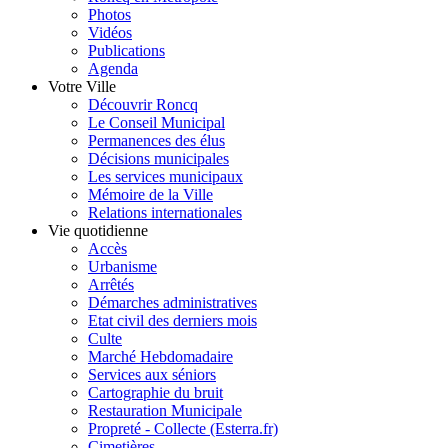
Photos
Vidéos
Publications
Agenda
Votre Ville
Découvrir Roncq
Le Conseil Municipal
Permanences des élus
Décisions municipales
Les services municipaux
Mémoire de la Ville
Relations internationales
Vie quotidienne
Accès
Urbanisme
Arrêtés
Démarches administratives
Etat civil des derniers mois
Culte
Marché Hebdomadaire
Services aux séniors
Cartographie du bruit
Restauration Municipale
Propreté - Collecte (Esterra.fr)
Cimetières