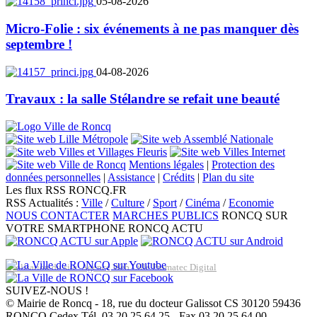
05-08-2026
Micro-Folie : six événements à ne pas manquer dès
septembre !
04-08-2026
Travaux : la salle Stélandre se refait une beauté
Mentions légales
|
Protection des
données personnelles
|
Assistance
|
Crédits
|
Plan du site
Les flux RSS RONCQ.FR
RSS Actualités :
Ville
/
Culture
/
Sport
/
Cinéma
/
Economie
NOUS CONTACTER
MARCHES PUBLICS
RONCQ SUR
VOTRE SMARTPHONE
RONCQ ACTU
Réalisation du site: Agence Web Lille Promatec Digital
SUIVEZ-NOUS !
© Mairie de Roncq - 18, rue du docteur Galissot CS 30120 59436
RONCQ Cedex Tél. 03 20 25 64 25 - Fax 03 20 25 64 00