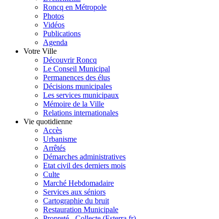
Roncq en Métropole
Photos
Vidéos
Publications
Agenda
Votre Ville
Découvrir Roncq
Le Conseil Municipal
Permanences des élus
Décisions municipales
Les services municipaux
Mémoire de la Ville
Relations internationales
Vie quotidienne
Accès
Urbanisme
Arrêtés
Démarches administratives
Etat civil des derniers mois
Culte
Marché Hebdomadaire
Services aux séniors
Cartographie du bruit
Restauration Municipale
Propreté - Collecte (Esterra.fr)